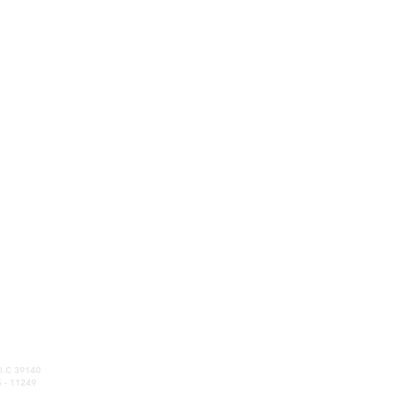
.I.C 39140
© 2023 Exploring Cantabria
G - 11249